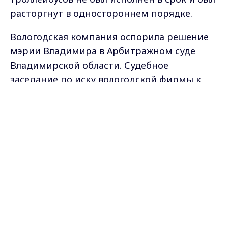
расторгнут в одностороннем порядке.
Вологодская компания оспорила решение
мэрии Владимира в Арбитражном суде
Владимирской области. Судебное
заседание по иску вологодской фирмы к
городскому управлению транспорта и
Max - канал Россия "ГТРК
связи назначено на 14 декабря.
Владимир"
Главные новости города
Владимира и региона.
Фото администрации Владимирской
области
Самые свежие и главные новости в макс-канале
ГТРК "Владимир"
. Подписывайтесь и будьте в
курсе всех событий!