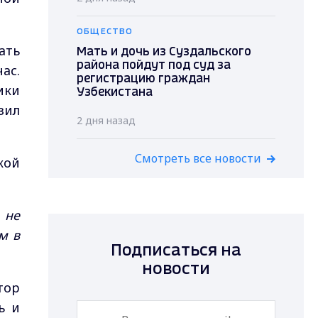
ОБЩЕСТВО
ать
Мать и дочь из Суздальского
района пойдут под суд за
ас.
регистрацию граждан
ики
Узбекистана
зил
2 дня назад
Смотреть все новости
кой
 не
м в
Подписаться на
новости
тор
ь и