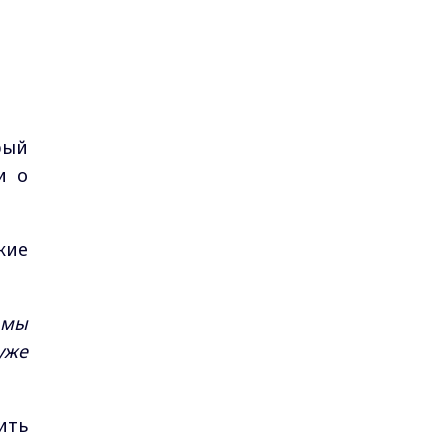
рый
и о
кие
 мы
уже
ить