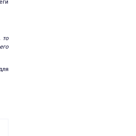
еги
 то
его
для