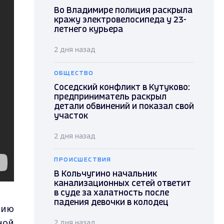
Во Владимире полиция раскрыла
кражу электровелосипеда у 23-
летнего курьера
2 дня назад
ОБЩЕСТВО
Соседский конфликт в Кутуково:
предприниматель раскрыл
детали обвинений и показал свой
участок
2 дня назад
ПРОИСШЕСТВИЯ
В Кольчугино начальник
канализационных сетей ответит
в суде за халатность после
падения девочки в колодец
нию
ной
2 дня назад