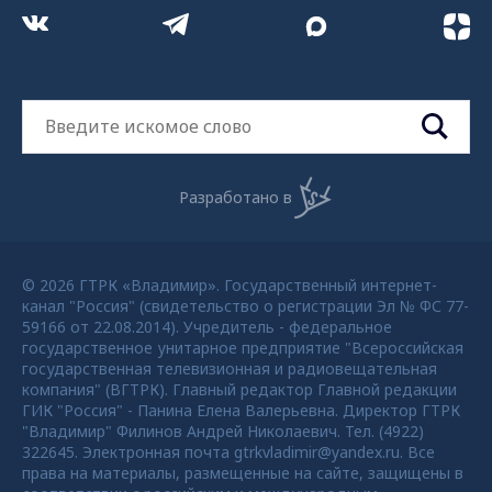
Разработано в
© 2026 ГТРК «Владимир». Государственный интернет-
канал "Россия" (свидетельство о регистрации Эл № ФС 77-
59166 от 22.08.2014). Учредитель - федеральное
государственное унитарное предприятие "Всероссийская
государственная телевизионная и радиовещательная
компания" (ВГТРК). Главный редактор Главной редакции
ГИК "Россия" - Панина Елена Валерьевна. Директор ГТРК
"Владимир" Филинов Андрей Николаевич. Тел. (4922)
322645. Электронная почта gtrkvladimir@yandex.ru. Все
права на материалы, размещенные на сайте, защищены в