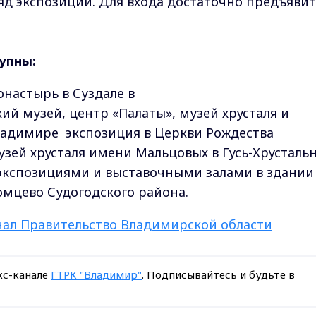
яд экспозиций. Для входа достаточно предъявит
упны:
настырь в Суздале в
ий музей, центр «Палаты», музей хрусталя и
ладимире экспозиция в Церкви Рождества
зей хрусталя имени Мальцовых в Гусь-Хрусталь
с экспозициями и выставочными залами в здании
омцево Судогодского района.
ал Правительство Владимирской области
кс-канале
ГТРК "Владимир"
. Подписывайтесь и будьте в