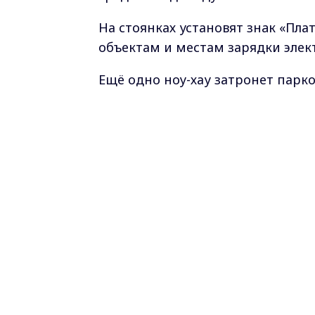
На стоянках установят знaк «Пла
объектам и местам зарядки элек
Ещё одно ноу-хау затронет парк
автомобили по обеим сторонам д
Фото
pxfuel.com
Самые свежие и главные новости в ма
курсе всех событий!
Опубликовано: 22 января 2023 года
дорожные знаки
новш