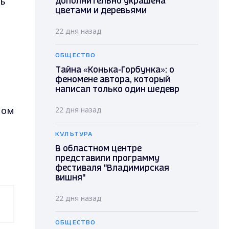
ь
дополнительно украшена
цветами и деревьями
22 дня назад
ОБЩЕСТВО
Тайна «Конька-Горбунка»: о
феномене автора, который
написал только один шедевр
ном
22 дня назад
КУЛЬТУРА
В областном центре
представили программу
фестиваля "Владимирская
вишня"
22 дня назад
ОБЩЕСТВО