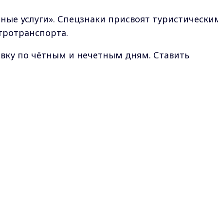
тные услуги». Спецзнаки присвоят туристически
тротранспорта.
овку по чётным и нечетным дням. Ставить
ороги разрешат с 21 часа и до полуночи.
Max - канал Россия "ГТРК Владимир"
Главные новости города Владимира и региона.
кс-канале
ГТРК "Владимир"
. Подписывайтесь и будьте в
ества
Поделитьс