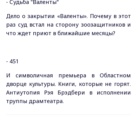
- Судьба "Валенты"
Дело о закрытии «Валенты». Почему в этот
раз суд встал на сторону зоозащитников и
что ждет приют в ближайшие месяцы?
- 451
И символичная премьера в Областном
дворце культуры. Книги, которые не горят.
Антиутопия Рэя Брэдбери в исполнении
труппы драмтеатра.
Самые свежие и главные новости в макс-канале
Max - канал Россия "ГТРК
ГТРК "Владимир"
. Подписывайтесь и будьте в
Владимир"
курсе всех событий!
Главные новости города