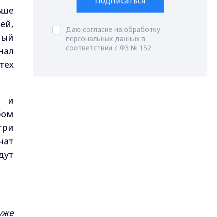
Подписаться
ьше
ей,
Даю согласие на обработку
мый
персональных данных в
соответствии с ФЗ № 152
нал
тех
я и
бом
три
чат
дут
уже