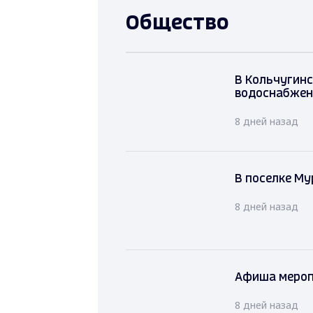
Общество
В Кольчугинс
водоснабжен
8 дней назад
В поселке М
8 дней назад
Афиша мероп
8 дней назад