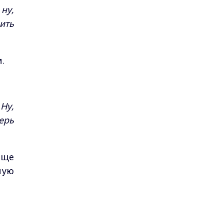
ну,
ить
.
 Ну,
ерь
еще
ную