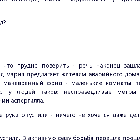
д?
у что трудно поверить - речь наконец зашл
од мэрия предлагает жителям аварийного дома
" маневренный фонд - маленькие комнаты п
ор у людей таков: несправедливые метры
ии аспергилла.
же руки опустили - ничего не хочется даже дел
пустили. В активную фазу борьба перешла прош