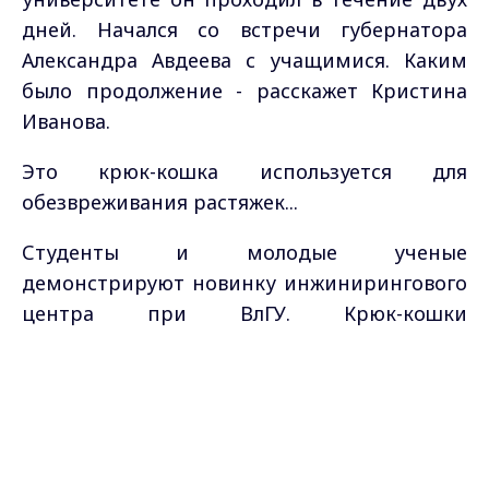
дней. Начался со встречи губернатора
Александра Авдеева с учащимися. Каким
было продолжение - расскажет Кристина
Иванова.
Это крюк-кошка используется для
обезвреживания растяжек...
Студенты и молодые ученые
демонстрируют новинку инжинирингового
центра при ВлГУ. Крюк-кошки
отправляются в зону проведения
Max - канал Россия "ГТРК
специальной военной операции — это
Владимир"
Главные новости города
большая помощь нашим бойцам.
Владимира и региона.
Александр Авдеев отметил: технологии
центра сегодня востребованы в российской