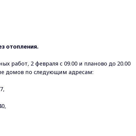
ез отопления.
х работ, 2 февраля с 09.00 и планово до 20.00
ие домов по следующим адресам:
7,
40,
, 12, 14, 16, 18, 20,
Max - канал Россия "ГТРК Владимир"
Главные новости города Владимира и региона.