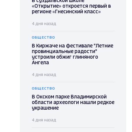
В суздальской школе
«Открытие» откроется первый в
регионе «Гнесинский класс»
4 дня назад
ОБЩЕСТВО
В Киржаче на фестивале "Летние
провинциальные радости"
устроили обжиг глиняного
Ангела
4 дня назад
ОБЩЕСТВО
В Окском парке Владимирской
области археологи нашли редкое
украшение
4 дня назад