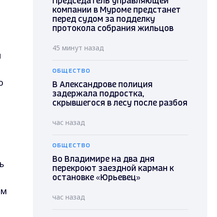
Председатель управляющей
компании в Муроме предстанет
перед судом за подделку
протокола собрания жильцов
45 минут назад
и
ОБЩЕСТВО
о
В Александрове полиция
задержала подростка,
скрывшегося в лесу после разбоя
час назад
ОБЩЕСТВО
Во Владимире на два дня
ь
перекроют заездной карман к
остановке «Юрьевец»
ым
час назад