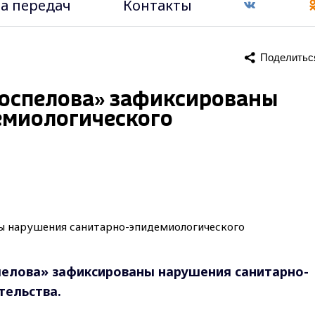
а передач
Контакты
Поделитьс
Поспелова» зафиксированы
емиологического
пелова» зафиксированы нарушения санитарно-
тельства.