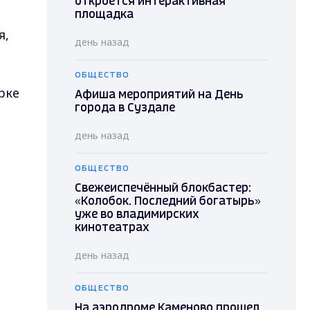
откроется интерактивная
площадка
я,
день назад
ОБЩЕСТВО
рке
Афиша мероприятий на День
города в Суздале
день назад
ОБЩЕСТВО
Свежеиспечённый блокбастер:
«Колобок. Последний богатырь»
уже во владимирских
кинотеатрах
день назад
ОБЩЕСТВО
На аэродроме Каменово прошел