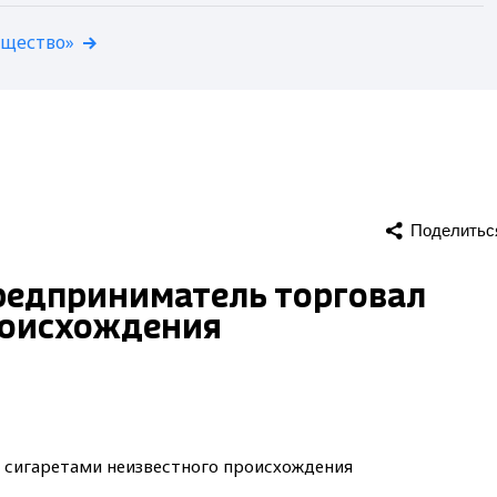
бщество»
Поделитьс
редприниматель торговал
роисхождения