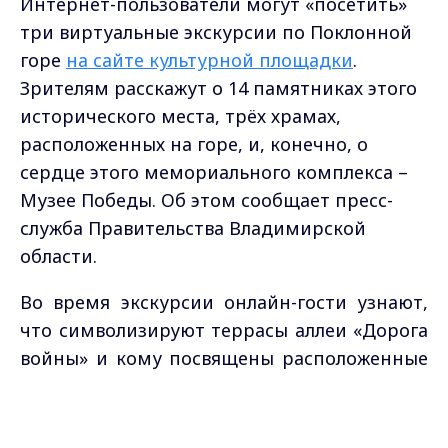
Интернет-пользователи могут «посетить»
три виртуальные экскурсии по Поклонной
горе
на сайте культурной площадки
.
Зрителям расскажут о 14 памятниках этого
исторического места, трёх храмах,
расположенных на горе, и, конечно, о
сердце этого мемориального комплекса –
Музее Победы. Об этом сообщает пресс-
служба Правительства Владимирской
области.
Во время экскурсии онлайн-гости узнают,
что символизируют террасы аллеи «Дорога
войны» и кому посвящены расположенные
на ней бронзовые стелы. Зрители увидят
самый высокий памятник Москвы –
Max - канал Россия "ГТРК
Владимир"
монумент Победы и услышат историю
Главные новости города