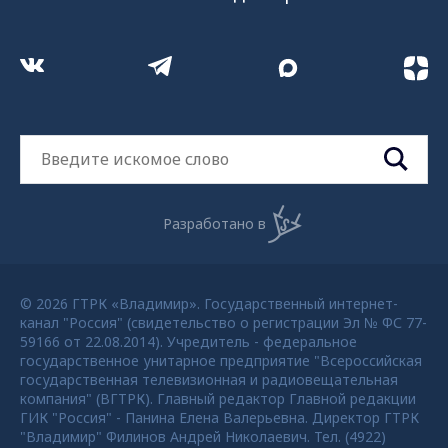
Разработано в
© 2026 ГТРК «Владимир». Государственный интернет-
канал "Россия" (свидетельство о регистрации Эл № ФС 77-
59166 от 22.08.2014). Учредитель - федеральное
государственное унитарное предприятие "Всероссийская
государственная телевизионная и радиовещательная
компания" (ВГТРК). Главный редактор Главной редакции
ГИК "Россия" - Панина Елена Валерьевна. Директор ГТРК
"Владимир" Филинов Андрей Николаевич. Тел. (4922)