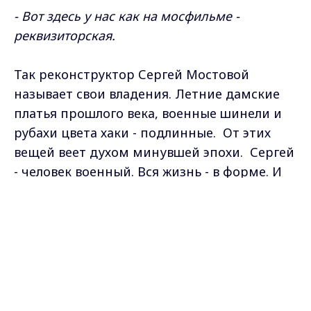
- Вот здесь у нас как на мосфильме -
реквизиторская.
Так реконструктор Сергей Мостовой
называет свои владения. Летние дамские
платья прошлого века, военные шинели и
рубахи цвета хаки - подлинные. От этих
вещей веет духом минувшей эпохи. Сергей
- человек военный. Вся жизнь - в форме. И
даже после выхода в отставку продолжает
Max - канал Россия "ГТРК
вести военное дело.
Владимир"
Главные новости города
Владимира и региона.
Реконструкцией исторических событий
Сергей начал заниматься 7 лет назад, когда
присоединился к акции "Бессмертный
полк". Но одному было не справиться.