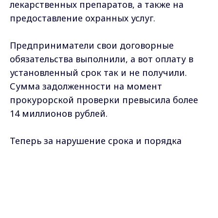
лекарственных препаратов, а также на
предоставление охранных услуг.
Предприниматели свои договорные
обязательства выполнили, а вот оплату в
установленный срок так и не получили.
Сумма задолженности на момент
прокурорской проверки превысила более
14 миллионов рублей.
Теперь за нарушение срока и порядка
оплаты товаров и услуг прокурором
Max - канал Россия "ГТРК
возбуждено дело об административном
Владимир"
Главные новости города
правонарушении в отношении
Владимира и региона.
ответственного должностного лица
медицинского учреждения.