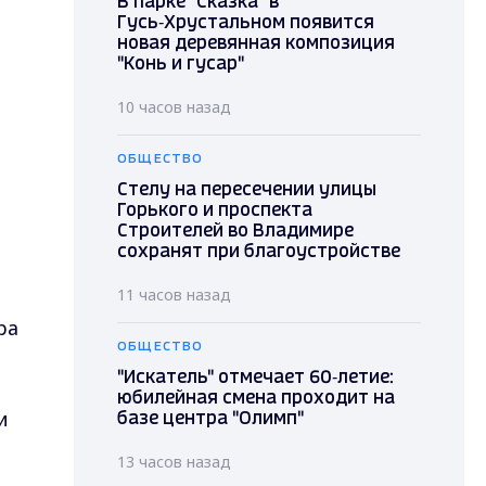
В парке "Сказка" в
Гусь‑Хрустальном появится
новая деревянная композиция
"Конь и гусар"
10 часов назад
ОБЩЕСТВО
Стелу на пересечении улицы
Горького и проспекта
Строителей во Владимире
сохранят при благоустройстве
11 часов назад
ра
ОБЩЕСТВО
"Искатель" отмечает 60‑летие:
юбилейная смена проходит на
и
базе центра "Олимп"
13 часов назад