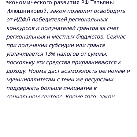
экономического развития РФ Татьяны
Илюшниковой,
закон позволит освободить
от НДФЛ победителей региональных
конкурсов и получателей грантов за счет
региональных и местных бюджетов. Сейчас
при получении субсидии или гранта
уплачивается 13% налогов от суммы,
поскольку эти средства приравниваются к
доходу. Норма даст возможность регионам и
муниципалитетам с теми же ресурсами
поддержать больше инициатив в
социальном секторе. Кроме того, закон
поддержит женщин со званием "Мать-
Max - канал Россия "ГТРК
героиня" и многодетных родителей,
Владимир"
Главные новости города
награжденных орденом и медалью
Владимира и региона.
"Родительская слава", которым выплачено