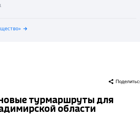
д
бщество»
Поделитьс
т новые турмаршруты для
ладимирской области