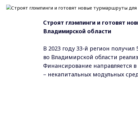
Строят глэмпинги и готовят но
Владимирской области
В 2023 году 33-й регион получил
во Владимирской области реализ
Финансирование направляется в 
– некапитальных модульных сре
«Возведение глэмпингов занимает
гостиниц, и на эти цели есть во
до конца 2024 года ввести 117 н
размещения. Сейчас ведётся актив
отметила Юлия Бояркина, минис