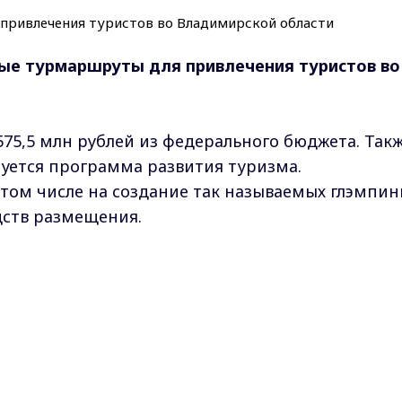
вые турмаршруты для привлечения туристов во
 575,5 млн рублей из федерального бюджета. Так
уется программа развития туризма.
том числе на создание так называемых глэмпин
дств размещения.
 меньше времени, чем ввод в эксплуатацию
Max - канал Россия "ГТРК Владимир"
зможность привлечь федеральные средства. Планир
Главные новости города Владимира и региона.
омеров в модульных некапитальных средствах
ная работа по реализации этих проектов»,
–
тр предпринимательства и туризма.