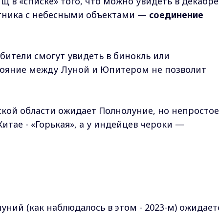
 в «списке» того, что можно увидеть в декабре
утника с небесными объектами —
соединение
бители смогут увидеть в бинокль или
тояние между Луной и Юпитером не позволит
ой области ожидает Полнолуние, но непростое
 Китае - «Горькая», а у индейцев чероки —
уний (как наблюдалось в этом - 2023-м) ожидает