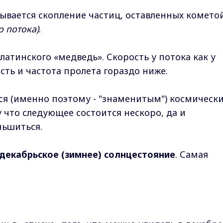
ывается скопление частиц, оставленных комето
о потока)
.
атинского «медведь». Скорость у потока как у
сть и частота пролета гораздо ниже.
ся (именно поэтому - "знаменитым") космическ
 что следующее состоится нескоро, да и
ньшиться.
декабрьское (зимнее) солнцестояние
. Самая