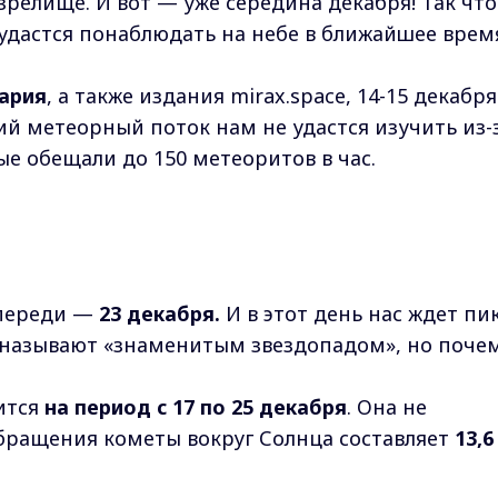
зрелище. И вот — уже середина декабря! Так что
удастся понаблюдать на небе в ближайшее врем
ария
, а также издания mirax.space, 14-15 декабря
 метеорный поток нам не удастся изучить из-
ые обещали до 150 метеоритов в час.
впереди —
23 декабр
я.
И в этот день нас ждет пи
о называют «знаменитым звездопадом», но поче
ится
на период с 17 по 25 декабря
. Она не
бращения кометы вокруг Солнца составляет
13,6