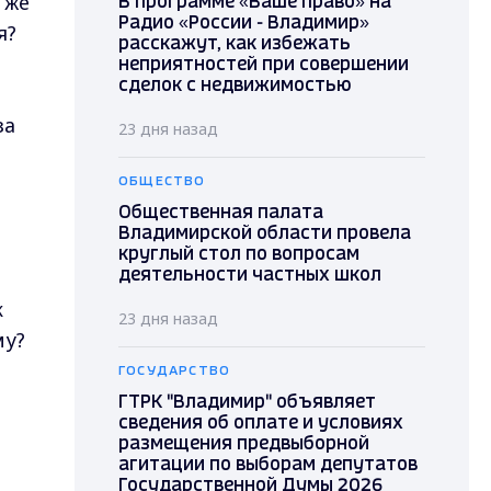
 же
В программе «Ваше право» на
Радио «России - Владимир»
я?
расскажут, как избежать
неприятностей при совершении
сделок с недвижимостью
за
23 дня назад
ОБЩЕСТВО
Общественная палата
Владимирской области провела
круглый стол по вопросам
деятельности частных школ
к
23 дня назад
му?
ГОСУДАРСТВО
ГТРК "Владимир" объявляет
сведения об оплате и условиях
размещения предвыборной
агитации по выборам депутатов
Государственной Думы 2026