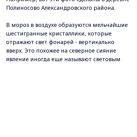
Полиносово Александровского района.
В мороз в воздухе образуются мельчайшие
шестигранные кристаллики, которые
отражают свет фонарей - вертикально
вверх. Это похожее на северное сияние
явление иногда еще называют световым
лесом - если источников света много.
Max - канал Россия "ГТРК
Владимир"
Главные новости города
Владимира и региона.
Самые свежие и главные новости в макс-канале
ГТРК "Владимир"
. Подписывайтесь и будьте в
курсе всех событий!
Опубликовано: 10 января 2024 года