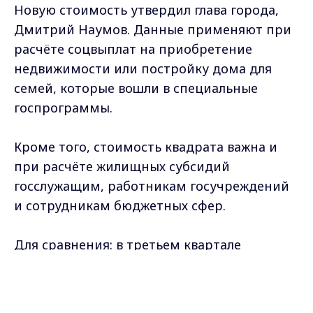
Новую стоимость утвердил глава города,
Дмитрий Наумов. Данные применяют при
расчёте соцвыплат на приобретение
недвижимости или постройку дома для
семей, которые вошли в специальные
госпрограммы.
Кроме того, стоимость квадрата важна и
при расчёте жилищных субсидий
госслужащим, работникам госучреждений
и сотрудникам бюджетных сфер.
Для сравнения: в третьем квартале
прошлого года квадратный метр жилья
Max - канал Россия "ГТРК
стоил 81 тысячу 186 рублей.
Владимир"
Главные новости города
Владимира и региона.