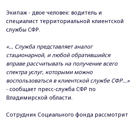
Экипаж - двое человек: водитель и
специалист территориальной клиентской
службы СФР.
«… Служба представляет аналог
стационарной, и любой обратившийся
вправе рассчитывать на получение всего
спектра услуг, которыми можно
воспользоваться в клиентской службе СФР...»
- сообщает пресс-служба СФР по
Владимирской области.
Сотрудник Социального фонда рассмотрит
обращения, касающиеся назначения и
выплаты пенсий и пособий, установления
Max - канал Россия "ГТРК
Владимир"