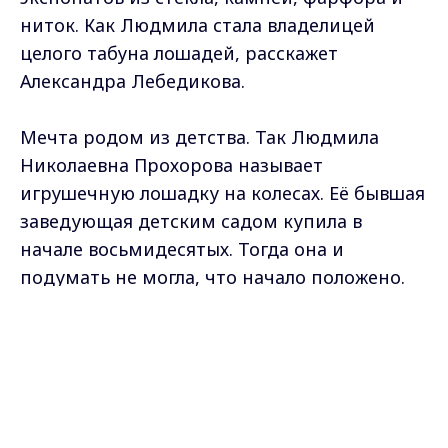
ниток. Как Людмила стала владелицей
целого табуна лошадей, расскажет
Александра Лебедикова.
Мечта родом из детства. Так Людмила
Николаевна Прохорова называет
игрушечную лошадку на колесах. Её бывшая
заведующая детским садом купила в
начале восьмидесятых. Тогда она и
подумать не могла, что начало положено.
Max - канал Россия "ГТРК
Людмила Прохорова,
коллекционер:
Владимир"
Главные новости города
Владимира и региона.
- Купила ее себе, она у меня в кабинете
очень долго стояла. Но она "путешествовала"
по всем группам и , естественно, стала уже