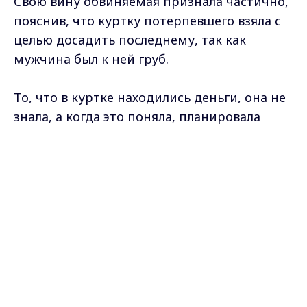
Свою вину обвиняемая признала частично,
пояснив, что куртку потерпевшего взяла с
целью досадить последнему, так как
мужчина был к ней груб.
То, что в куртке находились деньги, она не
знала, а когда это поняла, планировала
вернуть их владельцу.
Max - канал Россия "ГТРК
Владимир"
При этом обвиняемая не смогла пояснить,
Главные новости города
Владимира и региона.
зачем в таком случае она выкинула куртку,
и как собиралась отдавать деньги, не зная
контактов нового «друга».
Уточняется, что уголовное дело предстоит
рассматривать Ленинскому районному