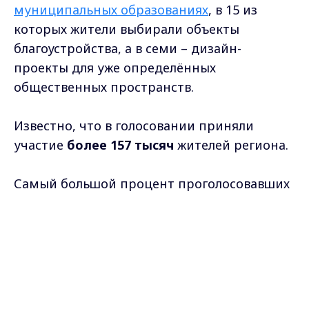
муниципальных образованиях
, в 15 из
которых жители выбирали объекты
благоустройства, а в семи – дизайн-
проекты для уже определённых
общественных пространств.
Известно, что в голосовании приняли
участие
более 157 тысяч
жителей региона.
Самый большой процент проголосовавших
зафиксирован
во Владимире
, а также
в
посёлках Городищи, Красная Горбатка,
Max - канал Россия "ГТРК
Владимир"
Мелехово, городах Судогда, Муром,
Главные новости города
Владимира и региона.
Киржач, Покров
и
Меленки
.
В настоящее время количество голосов,