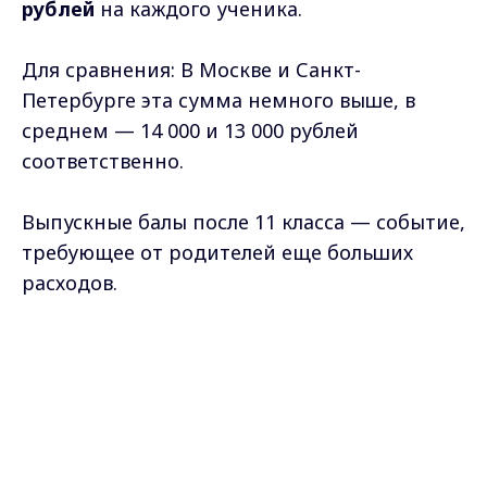
рублей
на каждого ученика.
Для сравнения: В Москве и Санкт-
Петербурге эта сумма немного выше, в
среднем — 14 000 и 13 000 рублей
соответственно.
Выпускные балы после 11 класса — событие,
требующее от родителей еще больших
расходов.
В среднем сумма, которую необходимо
собрать (во Владимире), составляет
14 500
Max - канал Россия "ГТРК
Владимир"
рублей
.
Главные новости города
Владимира и региона.
В Санкт-Петербурге этот показатель