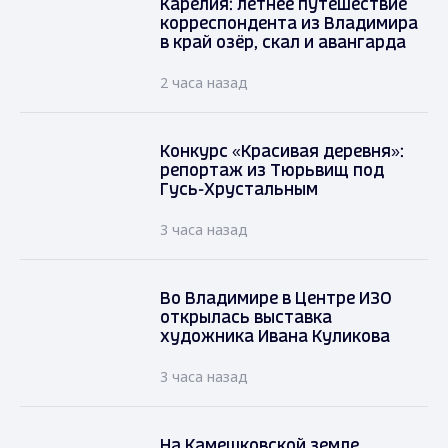
Карелия: летнее путешествие
корреспондента из Владимира
в край озёр, скал и авангарда
2 часа назад
Конкурс «Красивая деревня»:
репортаж из Тюрьвищ под
Гусь-Хрустальным
3 часа назад
Во Владимире в Центре ИЗО
открылась выставка
художника Ивана Куликова
3 часа назад
На Камешковской земле