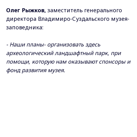
Олег Рыжков,
заместитель генерального
директора Владимиро-Суздальского музея-
заповедника:
- Наши планы- организовать здесь
археологический ландшафтный парк, при
помощи, которую нам оказывают спонсоры и
фонд развития музея.
Max - канал Россия "ГТРК
Владимир"
Главные новости города
Самые свежие и главные новости в макс-канале
Владимира и региона.
ГТРК "Владимир"
. Подписывайтесь и будьте в
курсе всех событий!