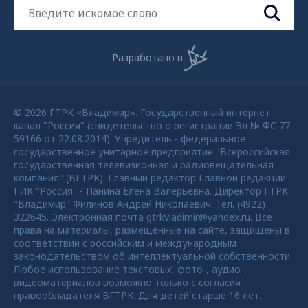
Разработано в
© 2026 ГТРК «Владимир». Государственный интернет-
канал "Россия" (свидетельство о регистрации Эл № ФС 77-
59166 от 22.08.2014). Учредитель - федеральное
государственное унитарное предприятие "Всероссийская
государственная телевизионная и радиовещательная
компания" (ВГТРК). Главный редактор Главной редакции
ГИК "Россия" - Панина Елена Валерьевна. Директор ГТРК
"Владимир" Филинов Андрей Николаевич. Тел. (4922)
322645. Электронная почта gtrkvladimir@yandex.ru. Все
права на материалы, размещенные на сайте, защищены в
соответствии с российским и международным
законодательством об интеллектуальной собственности.
Любое использование текстовых, фото-, аудио-,
видеоматериалов возможно только с согласия
правообладателя ВГТРК. Для детей старше 16 лет.