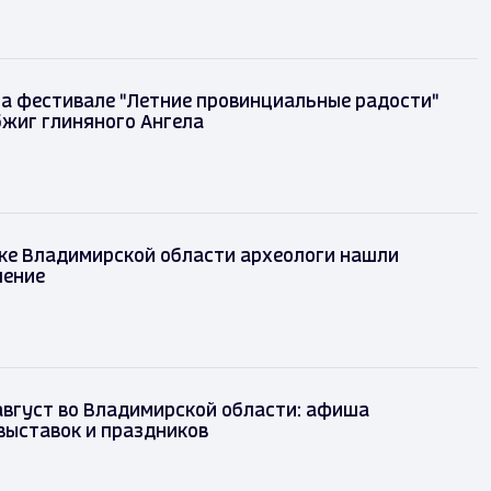
на фестивале "Летние провинциальные радости"
бжиг глиняного Ангела
ке Владимирской области археологи нашли
шение
август во Владимирской области: афиша
выставок и праздников