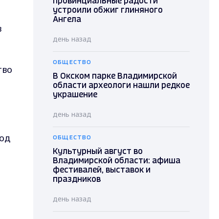
провинциальные радости"
устроили обжиг глиняного
Ангела
в
день назад
ОБЩЕСТВО
тво
В Окском парке Владимирской
области археологи нашли редкое
украшение
день назад
под
ОБЩЕСТВО
Культурный август во
Владимирской области: афиша
фестивалей, выставок и
праздников
день назад