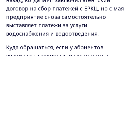
назад, когда МУП заключил агентский
договор на сбор платежей с ЕРКЦ, но с мая
предприятие снова самостоятельно
выставляет платежи за услуги
водоснабжения и водоотведения.
Куда обращаться, если у абонентов
возникают трудности, и где оплатить
квитанции можно без комиссии? - в
Max - канал Россия "ГТРК
Владимир"
интервью "Вестям" рассказал
Главные новости города
Владимира и региона.
замначальника центра предоставления
услуг "ВладимирВодоканала" Вячеслав
Барабошкин.
Самые свежие и главные новости в макс-канале
ГТРК "Владимир"
. Подписывайтесь и будьте в
курсе всех событий!