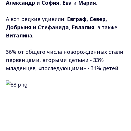
Александр
и
София, Ева
и
Мария
.
А вот редкие удивили:
Евграф, Север,
Добрыня
и
Стефанида, Евлалия
, а также
Виталин
а.
36% от общего числа новорожденных стали
первенцами, вторыми детьми - 33%
младенцев, «последующими» - 31% детей.
Max - канал Россия "ГТРК
Фото: Fusion Brain, платформа для генерации изображений
Владимир"
Главные новости города
Владимира и региона.
Самые свежие и главные новости в макс-канале
ГТРК "Владимир"
. Подписывайтесь и будьте в