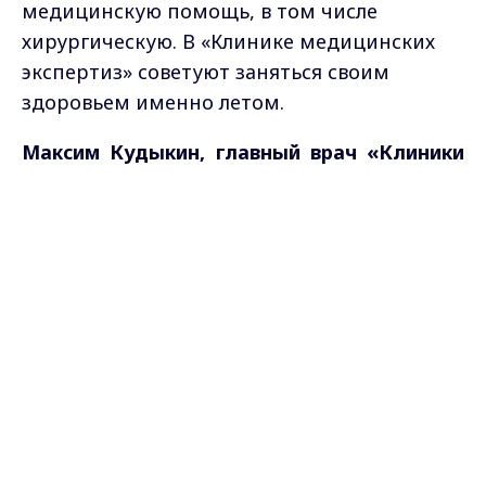
медицинскую помощь, в том числе
хирургическую. В «Клинике медицинских
экспертиз» советуют заняться своим
здоровьем именно летом.
Максим Кудыкин, главный врач «Клиники
медицинских экспертиз», доктор
Max - канал Россия "ГТРК
медицинских наук, профессор:
Владимир"
Главные новости города
Владимира и региона.
- Выявить патологию — скрытую, или узнать
новые данные о состоянии своего здоровья
позволяет, так называемый, «чек-ап». Это
полная проверка состояния функций
организма, включающая в себя
разнообразные лабораторные и
инструментальные исследования.