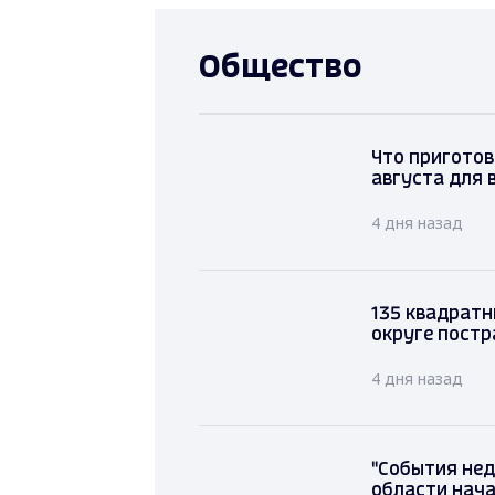
Общество
Что приготов
августа для 
4 дня назад
135 квадратн
округе постр
4 дня назад
"События нед
области нача