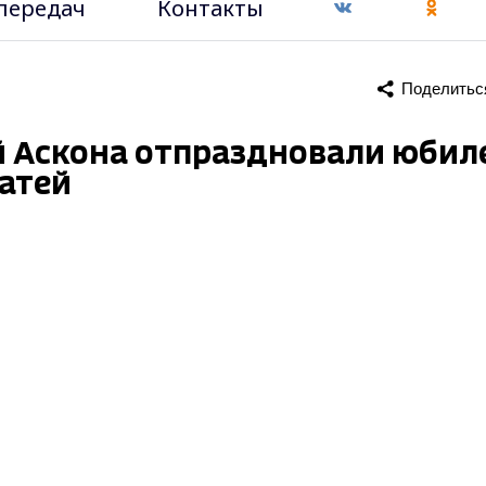
передач
Контакты
Поделитьс
й Аскона отпраздновали юбил
ватей