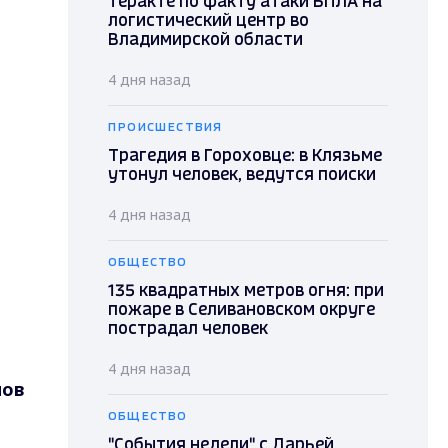
теракте по факту атаки БПЛА на
логистический центр во
Владимирской области
4 дня назад
ПРОИСШЕСТВИЯ
Трагедия в Гороховце: в Клязьме
утонул человек, ведутся поиски
4 дня назад
ОБЩЕСТВО
135 квадратных метров огня: при
пожаре в Селивановском округе
пострадал человек
4 дня назад
нов
ОБЩЕСТВО
"События недели" с Дарьей