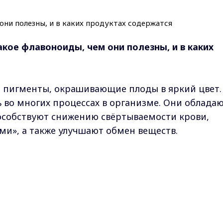
кое флавоноиды, чем они полезны, и в каких
 пигменты, окрашивающие плоды в яркий цвет.
во многих процессах в организме. Они облада
собствуют снижению свёртываемости крови,
и», а также улучшают обмен веществ.
стей биофлавоноидов. В проекте
Max - канал Россия "ГТРК Владимир"
тание
» рассказали о самых популярных из них.
Главные новости города Владимира и региона.
ных антиоксидантов среди биофлавоноидов. Кр
ание атеросклеротических бляшек и помогает