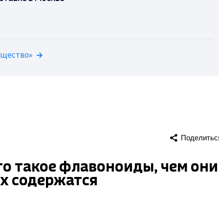
бщество»
Поделитьс
то такое флавоноиды, чем они
ах содержатся