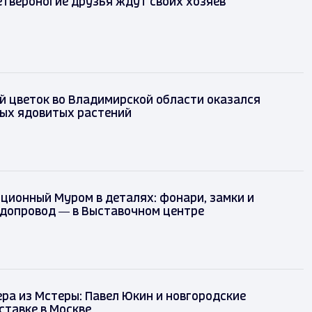
твероногие друзья ждут своих хозяев
 цветок во Владимирской области оказался
мых ядовитых растений
ционный Муром в деталях: фонари, замки и
одопровод — в Выставочном центре
ра из Мстеры: Павел Юкин и новгородские
ставке в Москве