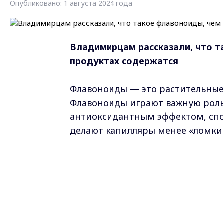
Опубликовано: 1 августа 2024 года
Владимирцам рассказали, что та
продуктах содержатся
Флавоноиды — это растительные
Флавоноиды играют важную роль 
антиоксидантным эффектом, спо
делают капилляры менее «ломким
Известно более 6500 разновидно
Роспотребнадзора «
Здоровое пи
Кверцетин
- один из самых силь
того, он предотвращает образов