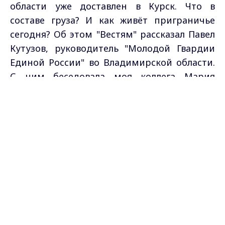
области уже доставлен в Курск. Что в
составе груза? И как живёт приграничье
сегодня? Об этом "Вестям" рассказал Павел
Кутузов, руководитель "Молодой Гвардии
Единой России" во Владимирской области.
С ним беседовала моя коллега Мария
Платанюк.
Max - канал Россия "ГТРК
Владимир"
Главные новости города
Владимира и региона.
Самые свежие и главные новости в макс-канале
ГТРК "Владимир"
. Подписывайтесь и будьте в
курсе всех событий!
Опубликовано: 14 августа 2024 года
Поделиться