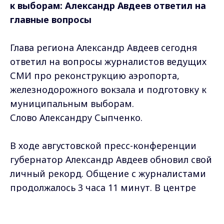
к выборам: Александр Авдеев ответил на
главные вопросы
Глава региона Александр Авдеев сегодня
ответил на вопросы журналистов ведущих
СМИ про реконструкцию аэропорта,
железнодорожного вокзала и подготовку к
муниципальным выборам.
Слово Александру Сыпченко.
В ходе августовской пресс-конференции
губернатор Александр Авдеев обновил свой
личный рекорд. Общение с журналистами
продолжалось 3 часа 11 минут. В центре
внимания – социальный блок,
Max - канал Россия "ГТРК
инфраструктурные проекты,
Владимир"
Главные новости города