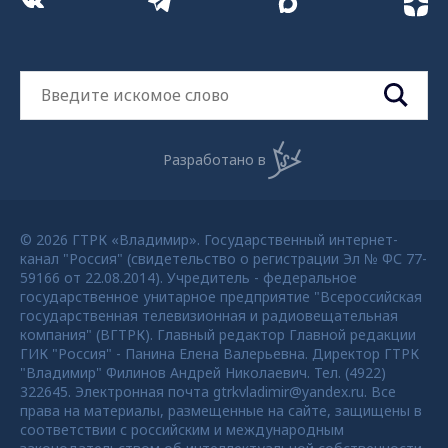
Разработано в
© 2026 ГТРК «Владимир». Государственный интернет-
канал "Россия" (свидетельство о регистрации Эл № ФС 77-
59166 от 22.08.2014). Учредитель - федеральное
государственное унитарное предприятие "Всероссийская
государственная телевизионная и радиовещательная
компания" (ВГТРК). Главный редактор Главной редакции
ГИК "Россия" - Панина Елена Валерьевна. Директор ГТРК
"Владимир" Филинов Андрей Николаевич. Тел. (4922)
322645. Электронная почта gtrkvladimir@yandex.ru. Все
права на материалы, размещенные на сайте, защищены в
соответствии с российским и международным