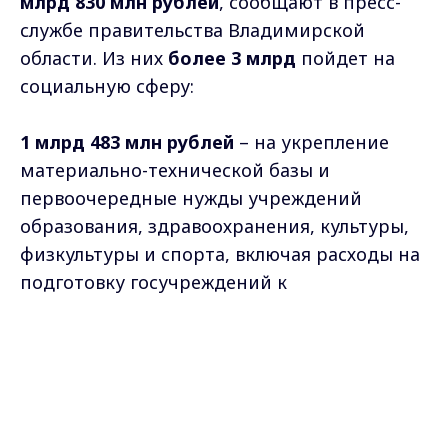
млрд 830 млн рублей
, сообщают в пресс-
службе правительства Владимирской
области. Из них
более 3 млрд
пойдет на
социальную сферу:
1 млрд 483 млн рублей
– на укрепление
материально-технической базы и
первоочередные нужды учреждений
образования, здравоохранения, культуры,
физкультуры и спорта, включая расходы на
подготовку госучреждений к
отопительному сезону;
Max - канал Россия "ГТРК
Владимир"
1 млрд 463 млн рублей
– на повышение
Главные новости города
Владимира и региона.
оплаты труда работников бюджетной
сферы области;