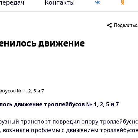
передач
Контакты
Поделитьс
менилось движение
сь движение троллейбусов № 1, 2, 5 и 7
грузный транспорт повредил опору троллейбусн
, возникли проблемы с движением троллейбусо