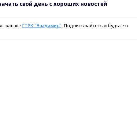
 начать свой день с хороших новостей
кс-канале
ГТРК "Владимир"
. Подписывайтесь и будьте в
ск
Поделитьс
Max - канал Россия "ГТРК Владимир"
Главные новости города Владимира и региона.