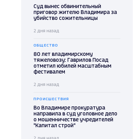
Суд вынес обвинительный
приговор жителю Владимира за
убийство сожительницы
2 дня назад
ОБЩЕСТВО
80 лет владимирскому
тяжеловозу: Гаврилов Посад
отметил юбилей масштабным
фестивалем
2 дня назад
ПРОИСШЕСТВИЯ
Во Владимире прокуратура
направила в суд уголовное дело
о мошенничестве учредителей
"Капитал строй"
2 дня назад