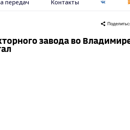
а передач
Контакты
Поделитьс
кторного завода во Владимир
тал