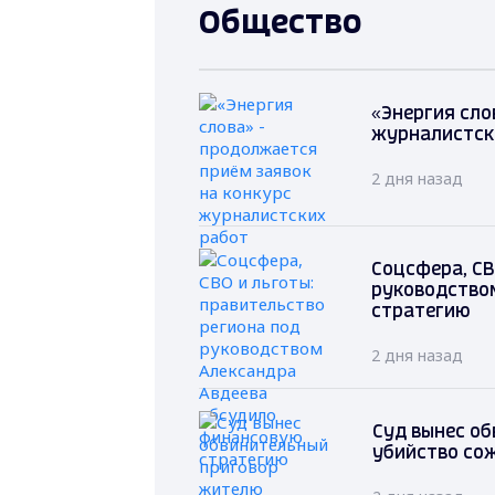
Общество
«Энергия сло
журналистск
2 дня назад
Соцсфера, СВ
руководство
стратегию
2 дня назад
Суд вынес о
убийство со