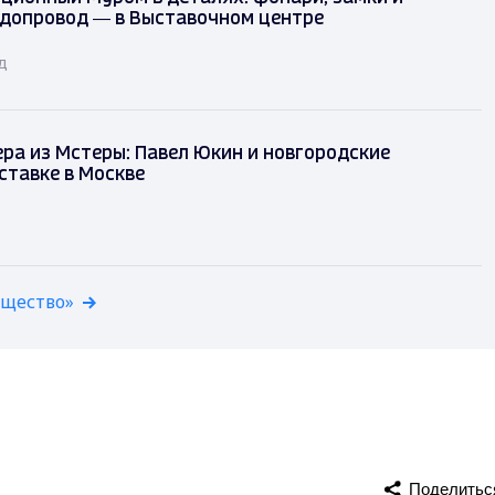
одопровод — в Выставочном центре
д
ра из Мстеры: Павел Юкин и новгородские
ставке в Москве
бщество»
Поделитьс