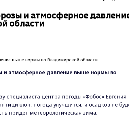
розы и атмосферное давлени
ой области
ы и атмосферное давление выше нормы во
зу специалиста центра погоды «Фобос» Евгения
антициклон, погода улучшится, и осадков не буд
ть придет метеорологическая зима.
йчиво будет уходить ниже нуля. Правда, будет