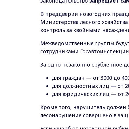
законодательство
запрещает са
В преддверии новогодних празд
Министерства лесного хозяйства
контроль за хвойными насажден
Межведомственные группы будут 
сотрудниками Госавтоинспекции
За одно незаконно срубленное д
для граждан — от 3000 до 40
для должностных лиц — от 20
для юридических лиц — от 20
Кроме того, нарушитель должен 
лесонарушение совершено в защит
Если ущерб от незаконной рубки