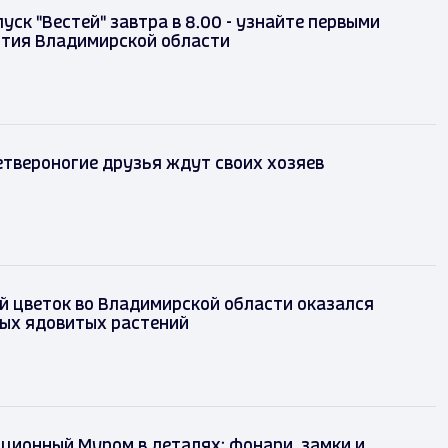
уск "Вестей" завтра в 8.00 - узнайте первыми
ытия Владимирской области
твероногие друзья ждут своих хозяев
 цветок во Владимирской области оказался
мых ядовитых растений
ционный Муром в деталях: фонари, замки и