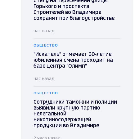
Стелу на пересечении улицы
Горького и проспекта
Строителей во Владимире
сохранят при благоустройстве
час назад
ОБЩЕСТВО
"Искатель" отмечает 60‑летие:
юбилейная смена проходит на
базе центра "Олимп"
час назад
ОБЩЕСТВО
Сотрудники таможни и полиции
выявили крупную партию
нелегальной
никотиносодержащей
продукции во Владимире
2 часа назад