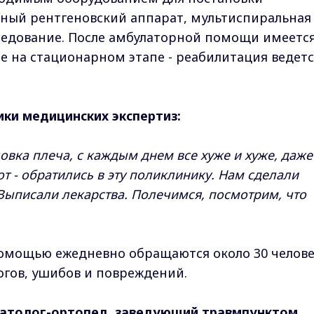
нный рентгеновский аппарат, мультиспиральная
ледование. После амбулаторной помощи имеетс
 на стационарном этапе - реабилитация ведетс
ики медицинских экспертиз:
ловка плеча, с каждым днем все хуже и хуже, даже
от - обратились в эту поликлинику. Нам сделали
 Выписали лекарства. Полечимся, посмотрим, что
помощью ежедневно обращаются около 30 челове
огов, ушибов и повреждений.
атолог-ортопед, заведующий травмпунктом