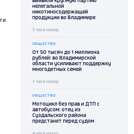
выявили крупную партию
нелегальной
никотиносодержащей
продукции во Владимире
ти.
3 часа назад
ОБЩЕСТВО
От 50 тысяч до 1 миллиона
рублей: во Владимирской
области усиливают поддержку
многодетных семей
3 часа назад
ОБЩЕСТВО
Мотоцикл без прав и ДТП с
автобусом: отец из
Суздальского района
предстанет перед судом
4 часа назад