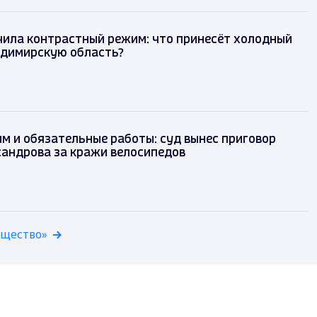
чила контрастный режим: что принесёт холодный
адимирскую область?
м и обязательные работы: суд вынес приговор
сандрова за кражи велосипедов
бщество»