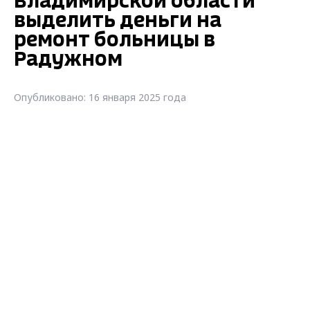
Владимирской области
выделить деньги на
ремонт больницы в
Радужном
Опубликовано: 16 января 2025 года
Суд обязал Министерство
здравоохранения Владимирской области
выделить деньги на ремонт больницы в
Радужном
В ходе плановой выездной проверки,
проведенной Управлением