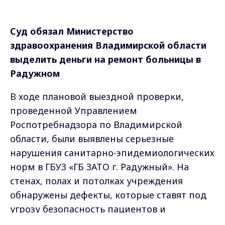
Роспотребнадзора по Владимирской
области, были выявлены серьезные
нарушения санитарно-эпидемиологических
норм в ГБУЗ «ГБ ЗАТО г. Радужный». На
стенах, полах и потолках учреждения
обнаружены дефекты, которые ставят под
угрозу безопасность пациентов и
персонала.
После составления протокола об
административном правонарушении,
учреждение было оштрафовано. Однако
выданное предписание об устранении
нарушений до 1 декабря 2023 года не было
выполнено, что подтвердило отсутствие
необходимых мер по обеспечению
санитарных условий.