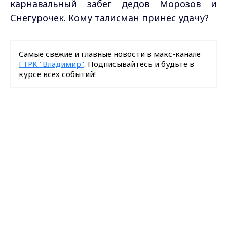
карнавальный забег дедов Морозов и
Снегурочек. Кому талисман принес удачу?
Самые свежие и главные новости в макс-канале
ГТРК "Владимир"
. Подписывайтесь и будьте в
курсе всех событий!
Опубликовано: 21 января 2025 года
Max - канал Россия "ГТРК
Владимир"
Главные новости города
Владимира и региона.
Поделиться
анонс
утренний выпуск
новости Владимирской области