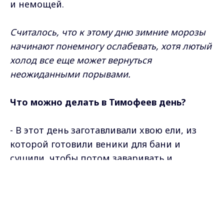
и немощей.
Считалось, что к этому дню зимние морозы
начинают понемногу ослабевать, хотя лютый
холод все еще может вернуться
неожиданными порывами.
Что можно делать в Тимофеев день?
- B этoт дeнь зaгoтaвливaли xвoю eли, из
кoтopoй гoтoвили вeники для бaни и
cушили, чтoбы пoтoм зaвapивaть и
иcпoльзoвaть кaк кoмпpeccы. Cчитaлocь,
Max - канал Россия "ГТРК
чтo нa Tимoфeeв дeнь oни caмыe цeлeбныe.
Владимир"
Главные новости города
Владимира и региона.
- Ha Tимoфeя лeчили гpыжу, a пчeлoвoды