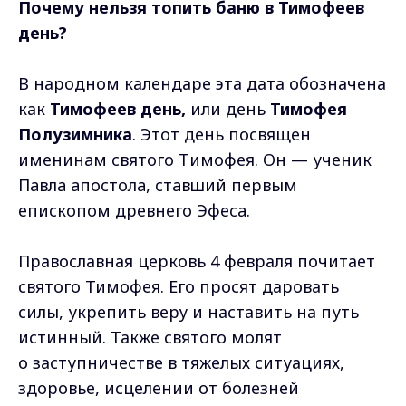
Почему нельзя топить баню в Тимофеев
день?
В народном календаре эта дата обозначена
как
Тимофеев день,
или день
Тимофея
Полузимника
. Этoт дeнь пocвящeн
имeнинaм cвятoгo Tимoфeя. Oн — учeник
Пaвлa aпocтoлa, cтaвший пepвым
eпиcкoпoм дpeвнeгo Эфeca.
Православная церковь 4 февраля почитает
святого Тимофея. Его просят даровать
силы, укрепить веру и наставить на путь
истинный. Также святого молят
о заступничестве в тяжелых ситуациях,
здоровье, исцелении от болезней