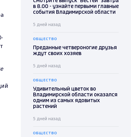
Смотрите выпуск "Вестей" завтра
в 8.00 - узнайте первыми главные
события Владимирской области
ра
5 дней назад
-
ОБЩЕСТВО
ет
Преданные четвероногие друзья
ждут своих хозяев
5 дней назад
ке
ОБЩЕСТВО
щий
Удивительный цветок во
Владимирской области оказался
одним из самых ядовитых
растений
5 дней назад
ОБЩЕСТВО