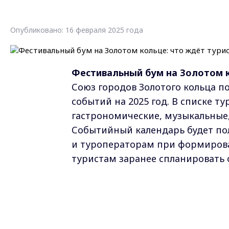
Опубликовано: 16 февраля 2025 года
Фестивальный бум на Золотом ко
Союз городов Золотого кольца п
событий на 2025 год. В списке т
гастрономические, музыкальные,
Событийный календарь будет по
и туроператорам при формирова
туристам заранее спланировать 
Среди событий этого года есть 
посетителями — фестивали «Прео
старина» в Ростове, Фестиваль в