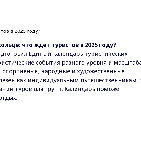
льце: что ждёт туристов в 2025 году?
одготовил Единый календарь туристических
уристические события разного уровня и масштаба
 спортивные, народные и художественные.
лезен как индивидуальным путешественникам, 
нии туров для групп. Календарь поможет
отдых.
традиционные, которые уже давно любимы
Max - канал Россия "ГТРК Владимир"
бражение» и «Живая глина» в Ярославле «Живая
Главные новости города Владимира и региона.
оздухоплавания в Переславле-Залесском, фестива