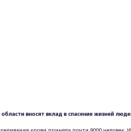
области вносят вклад в спасение жизней люде
ереливания крови приняла почти 9000 человек. И