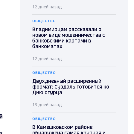
12 дней назад
ОБЩЕСТВО
Владимирцам рассказали о
новом виде мошенничества с
банковскими картами в
банкоматах
12 дней назад
ОБЩЕСТВО
Двухдневный расширенный
формат: Суздаль готовится ко
Дню огурца
13 дней назад
й
ОБЩЕСТВО
В Камешковском районе
з
обнаружена самая крупная и