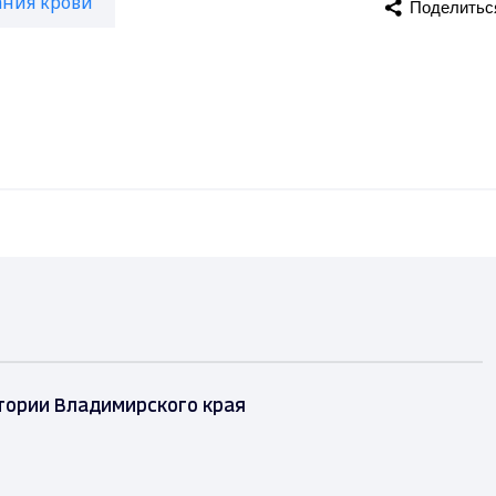
ания крови
Поделитьс
стории Владимирского края