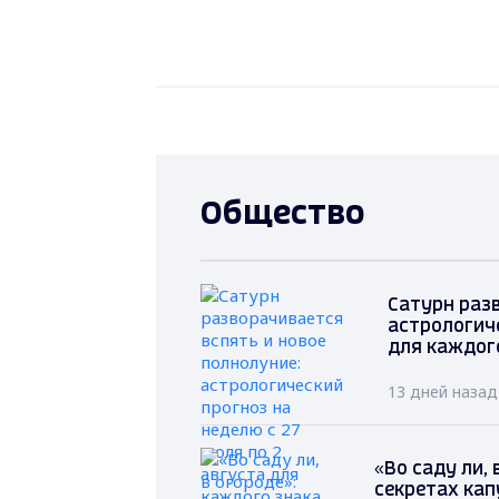
Общество
Сатурн разв
астрологиче
для каждог
13 дней назад
«Во саду ли,
секретах ка