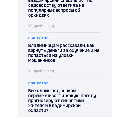
владимирский специалист по
садоводству ответила на
популярные вопросы об
орхидеях
13 дней назад
ОБЩЕСТВО
Владимирцам рассказали, как
вернуть деньги за обучение и не
попасться на уловки
мошенников
13 дней назад
ОБЩЕСТВО
Выходные под знаком
переменчивости: какую погоду
прогнозируют синоптики
жителям Владимирской
области?