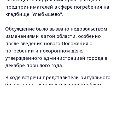
предпринимателей в сфере погребения на
кладбище "Улыбышево".
Обсуждение было вызвано недовольством
изменениями в этой области, особенно
после введения нового Положения о
погребении и похоронном деле,
утвержденного администрацией города в
декабре прошлого года.
В ходе встречи представители ритуального
бизнеса подтвердили наличие проблем,
упомянутых в обращениях, и предоставили
Max - канал Россия "ГТРК
Владимир"
конкретные сведения об усложнении
Главные новости города
процедур оформления документов для
Владимира и региона.
захоронения, недобросовестной