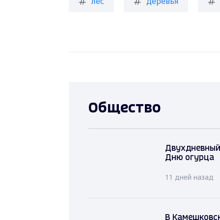
лес
деревья
Общество
Двухдневный
Дню огурца
11 дней назад
В Камешковск