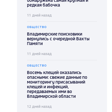
обнаружена самая крупная и
редкая бабочка
11 дней назад
ОБЩЕСТВО
Владимирские поисковики
вернулись с очередной Вахты
Памяти
11 дней назад
ОБЩЕСТВО
Восемь клещей оказались
опасными: свежие данные по
мониторингу присасываний
клещей и инфекций,
передаваемых ими во
Владимирской области
12 дней назад